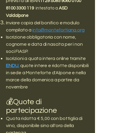
prevista all'IBAN
IT29 S085 9060 0100
8100 3300 119
intestato a
ASD
Valdalpone
Inviare copia del bonifico e modulo
compilato a
info@montefortiana.org
Iscrizione obbligatoria con nome,
cognome e data di nascita per i non
soci FIASP.
Iscrizioni a quata intera online tramite
ENDU,
quote intere e ridotte disponibili
in sede a Monteforte d'Alpone e nella
marce della domenica a partire da
novembre
💰Quote di
partecipazione
Quota ridotta € 5,00 con bottiglia di
vino, disponibile sino all'ora della
partenza