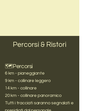
Percorsi & Ristori
🗺️Percorsi
6 km - pianeggiante
9 km - collinare leggero
14 km - collinare
20 km - collinare panoramico
Tutti i tracciati saranno segnalati e
presidiati dal personale