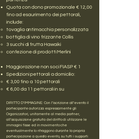
Quota con dono promozionale € 12,00
fino ad esaurimento dei pettorali,
include:
tovaglia antimacchia personalizzata
bottiglia di vino frizzante Collis
3 succhi di frutta Hawaiki
confezione di prodotti Merlini
Maggiorazione non soci FIASP € 1
Spedizioni pettorali a domicilio:
€ 3,00 fino a 10 pettorali
€ 6,00 da 11 pettorali in su
DIRITTO D’IMMAGINE: Con l’iscrizione all’evento il
partecipante autorizza espressamente gli
Organizzatori, unitamente al media partner,
all’acquisizione gratuita del diritto di utilizzare le
immagini fisse ed in movimento che
eventualmente lo ritraggono durante la propria
partecipazione a questo evento, su tutti i supporti