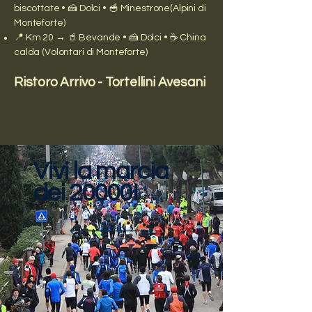
biscottate • 🍰 Dolci • 🥣 Minestrone(Alpini di
Monteforte)
📍 Km 20 → 🥤 Bevande • 🍰 Dolci • ☕ China
calda (Volontari di Monteforte)
Ristoro Arrivo - Tortellini Avesani
Vivi la marcia
dei 20000!