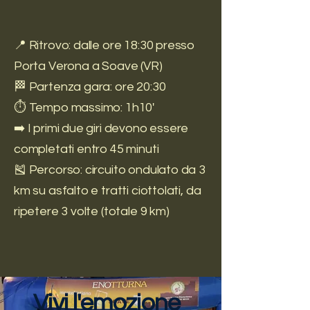
📍 Ritrovo: dalle ore 18:30 presso
Porta Verona a Soave (VR)
🏁 Partenza gara: ore 20:30
⏱️ Tempo massimo: 1h10'
➡️ I primi due giri devono essere
completati entro 45 minuti
🎽 Percorso: circuito ondulato da 3
km su asfalto e tratti ciottolati, da
ripetere 3 volte (totale 9 km)
Vivi l'emozione