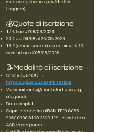
medico agonistico per Atletica
Leggera)
💰Quote di iscrizione
17 € fino all’08/08/2026
20 € dal 09/08 al 26/08/2026
15 € (promo società con minimo di 10
iscritti) fino all’05/08/2026
📝Modalità di iscrizione
Online su ENDU →
https://api.endu.net/r/i/101658
Via email a
info@montefortiana.org
,
allegando:
Dati completi
Copia del bonifico (IBAN: IT29 S085
9060 0100 8100 3300
119, intestato a
ASD Valdalpone)